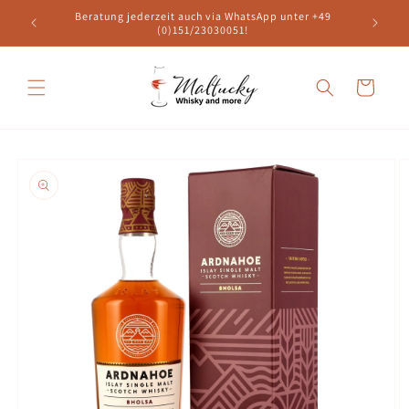
Direkt
49
Beratung jederzeit auch via WhatsApp unter +49
zum
Versand
(0)151/23030051!
Inhalt
Warenkorb
oduktinformationen
ringen