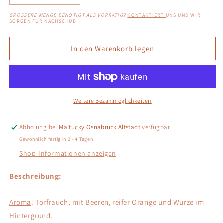
die
die
GRÖSSERE MENGE BENÖTIGT ALS VORRÄTIG?
KONTAKTIERT
UNS UND WIR
Menge
Menge
SORGEN FÜR NACHSCHUB!
für
für
Ardnahoe
Ardnahoe
In den Warenkorb legen
Bholsa
Bholsa
Weitere Bezahlmöglichkeiten
Abholung bei
Maltucky Osnabrück Altstadt
verfügbar
Gewöhnlich fertig in 2 - 4 Tagen
Shop-Informationen anzeigen
Beschreibung:
Aroma
: Torfrauch, mit Beeren, reifer Orange und Würze im
Hintergrund.