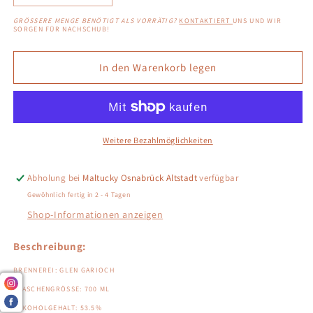
die
die
GRÖSSERE MENGE BENÖTIGT ALS VORRÄTIG?
KONTAKTIERT
UNS UND WIR
Menge
Menge
SORGEN FÜR NACHSCHUB!
für
für
Glen
Glen
In den Warenkorb legen
Garioch
Garioch
10
10
2014/2024
2014/2024
-
-
1st
1st
Weitere Bezahlmöglichkeiten
Fill
Fill
Palo
Palo
Cortado
Cortado
Abholung bei
Maltucky Osnabrück Altstadt
verfügbar
Quarter
Quarter
Gewöhnlich fertig in 2 - 4 Tagen
Finish
Finish
Shop-Informationen anzeigen
Beschreibung:
BRENNEREI: GLEN GARIOCH
FLASCHENGRÖSSE: 700 ML
ALKOHOLGEHALT: 53.5%