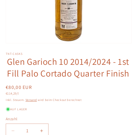
Medien
1
in
TNT-CASKS
Glen Garioch 10 2014/2024 - 1st
Modal
öffnen
Fill Palo Cortado Quarter Finish
Normaler
€80,00 EUR
Grundpreis
Preis
€114,29/l
Inkl. Steuern.
Versand
wird beim Checkout berechnet
AUF LAGER
Anzahl
Anzahl
Verringere
Erhöhe