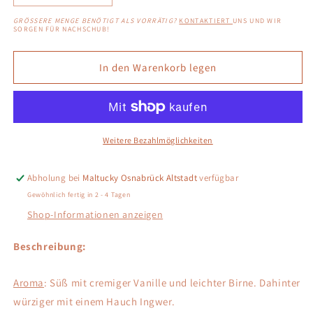
die
die
GRÖSSERE MENGE BENÖTIGT ALS VORRÄTIG?
KONTAKTIERT
UNS UND WIR
Menge
Menge
SORGEN FÜR NACHSCHUB!
für
für
Glendronach
Glendronach
In den Warenkorb legen
12
12
PX
PX
+
+
Oloroso
Oloroso
Sherry
Sherry
Weitere Bezahlmöglichkeiten
Casks
Casks
Abholung bei
Maltucky Osnabrück Altstadt
verfügbar
Gewöhnlich fertig in 2 - 4 Tagen
Shop-Informationen anzeigen
Beschreibung:
Aroma
: Süß mit cremiger Vanille und leichter Birne. Dahinter
würziger mit einem Hauch Ingwer.