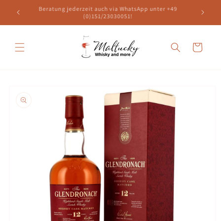
Direkt
49
Beratung jederzeit auch via WhatsApp unter +49
zum
Versand
(0)151/23030051!
Inhalt
Warenkorb
oduktinformationen
ringen