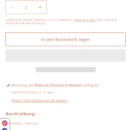
Verringere
Erhöhe
die
die
GRÖSSERE MENGE BENÖTIGT ALS VORRÄTIG?
KONTAKTIERT
UNS UND WIR
Menge
Menge
SORGEN FÜR NACHSCHUB!
für
für
Imperial
Imperial
In den Warenkorb legen
31
31
1989/2021
1989/2021
-
-
Signatory
Signatory
Vintage
Vintage
-
-
Bourbon
Bourbon
Barrel
Barrel
Abholung bei
Maltucky Osnabrück Altstadt
verfügbar
#7072
#7072
Gewöhnlich fertig in 2 - 4 Tagen
Shop-Informationen anzeigen
Beschreibung:
BRENNEREI: IMPERIAL