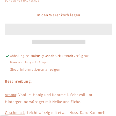
SORGEN FÜR NACHSCHUB!
für
für
Maker
Maker
In den Warenkorb legen
´s
´s
Mark
Mark
Bourbon
Bourbon
Abholung bei
Maltucky Osnabrück Altstadt
verfügbar
Gewöhnlich fertig in 2 - 4 Tagen
Shop-Informationen anzeigen
Beschreibung:
Aroma
: Vanille, Honig und Karamell. Sehr voll. Im
Hintergerund würziger mit Nelke und Eiche.
Geschmack
: Leicht würzig mit etwas Nuss. Dazu Karamell