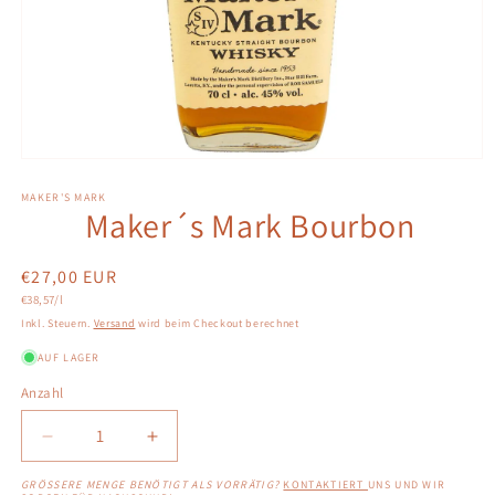
Medien
1
in
MAKER'S MARK
Maker´s Mark Bourbon
Modal
öffnen
Normaler
€27,00 EUR
Grundpreis
Preis
€38,57/l
Inkl. Steuern.
Versand
wird beim Checkout berechnet
AUF LAGER
Anzahl
Anzahl
Verringere
Erhöhe
die
die
GRÖSSERE MENGE BENÖTIGT ALS VORRÄTIG?
KONTAKTIERT
UNS UND WIR
Menge
Menge