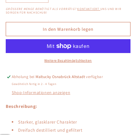
die
die
GRÖSSERE MENGE BENÖTIGT ALS VORRÄTIG?
KONTAKTIERT
UNS UND WIR
Menge
Menge
SORGEN FÜR NACHSCHUB!
für
für
O`Donnell
O`Donnell
In den Warenkorb legen
Moonshine
Moonshine
„High
„High
Proof“
Proof“
700ml
700ml
Weitere Bezahlmöglichkeiten
Abholung bei
Maltucky Osnabrück Altstadt
verfügbar
Gewöhnlich fertig in 2 - 4 Tagen
Shop-Informationen anzeigen
Beschreibung:
Starker, glasklarer Charakter
Dreifach destilliert und gefiltert