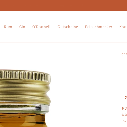
Beratung jederzeit auch via WhatsApp unter +49 (0)151/23030051!
Rum
Gin
O'Donnell
Gutscheine
Feinschmecker
Kon
O`
N
€
Gru
€12
Pr
Ink