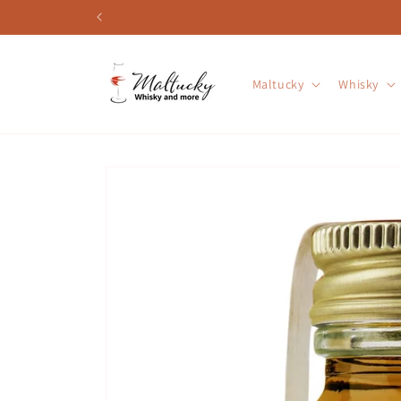
Direkt
zum
Inhalt
Maltucky
Whisky
Zu
Produktinformationen
springen