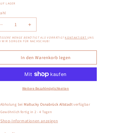
AUF LAGER
zahl
zahl
Verringere
Erhöhe
die
die
SSERE MENGE BENÖTIGT ALS VORRÄTIG?
KONTAKTIERT
UNS
Menge
Menge
D WIR SORGEN FÜR NACHSCHUB!
für
für
O`Donnell
O`Donnell
In den Warenkorb legen
Moonshine
Moonshine
„Macadamia“
„Macadamia“
20ml
20ml
Weitere Bezahlmöglichkeiten
Abholung bei
Maltucky Osnabrück Altstadt
verfügbar
Gewöhnlich fertig in 2 - 4 Tagen
Shop-Informationen anzeigen