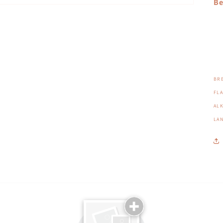
Be
BR
FLA
AL
LA