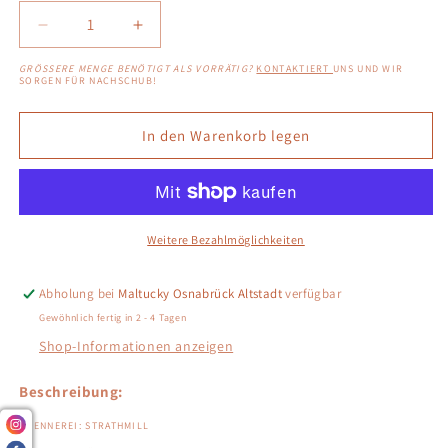
Verringere
Erhöhe
die
die
GRÖSSERE MENGE BENÖTIGT ALS VORRÄTIG?
KONTAKTIERT
UNS UND WIR
Menge
Menge
SORGEN FÜR NACHSCHUB!
für
für
Strathmill
Strathmill
In den Warenkorb legen
28
28
1996/2025
1996/2025
-
-
Murray
Murray
McDavid
McDavid
Weitere Bezahlmöglichkeiten
-
-
Saint-
Saint-
Julien
Julien
Abholung bei
Maltucky Osnabrück Altstadt
verfügbar
Wine
Wine
Gewöhnlich fertig in 2 - 4 Tagen
Cask
Cask
Shop-Informationen anzeigen
Finish
Finish
Beschreibung:
BRENNEREI: STRATHMILL