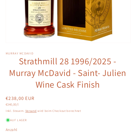
Medien
1
in
MURRAY MCDAVID
Strathmill 28 1996/2025 -
Modal
öffnen
Murray McDavid - Saint- Julien
Wine Cask Finish
Normaler
€238,00 EUR
Grundpreis
Preis
€340,00/l
Inkl. Steuern.
Versand
wird beim Checkout berechnet
AUF LAGER
Anzahl
Anzahl